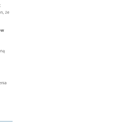
t
n, że
ów
aną
enia