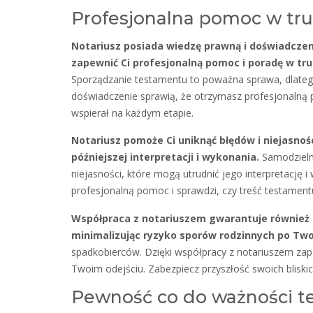
Profesjonalna pomoc w tr
Notariusz posiada wiedzę prawną i doświadcze
zapewnić Ci profesjonalną pomoc i poradę w t
Sporządzanie testamentu to poważna sprawa, dlatego 
doświadczenie sprawią, że otrzymasz profesjonalną p
wspierał na każdym etapie.
Notariusz pomoże Ci uniknąć błędów i niejasnoś
późniejszej interpretacji i wykonania.
Samodzieln
niejasności, które mogą utrudnić jego interpretację 
profesjonalną pomoc i sprawdzi, czy treść testament
Współpraca z notariuszem gwarantuje również 
minimalizując ryzyko sporów rodzinnych po Two
spadkobierców. Dzięki współpracy z notariuszem zap
Twoim odejściu. Zabezpiecz przyszłość swoich bliski
Pewność co do ważności 