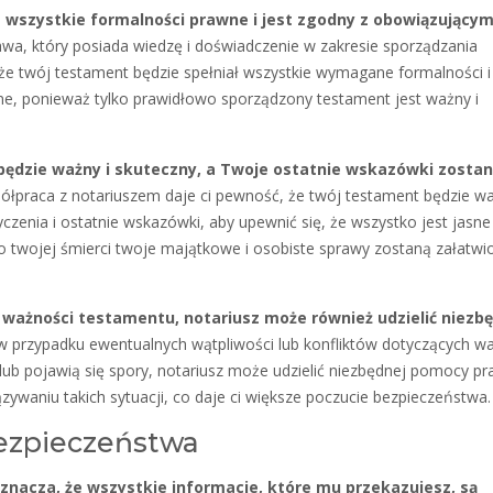
a wszystkie formalności prawne i jest zgodny z obowiązującym
rawa, który posiada wiedzę i doświadczenie w zakresie sporządzania
że twój testament będzie spełniał wszystkie wymagane formalności i
e, ponieważ tylko prawidłowo sporządzony testament jest ważny i
będzie ważny i skuteczny, a Twoje ostatnie wskazówki zosta
łpraca z notariuszem daje ci pewność, że twój testament będzie wa
czenia i ostatnie wskazówki, aby upewnić się, że wszystko jest jasne 
 twojej śmierci twoje majątkowe i osobiste sprawy zostaną załatwi
 ważności testamentu, notariusz może również udzielić niezb
 przypadku ewentualnych wątpliwości lub konfliktów dotyczących w
ub pojawią się spory, notariusz może udzielić niezbędnej pomocy pr
zywaniu takich sytuacji, co daje ci większe poczucie bezpieczeństwa.
bezpieczeństwa
znacza, że wszystkie informacje, które mu przekazujesz, są