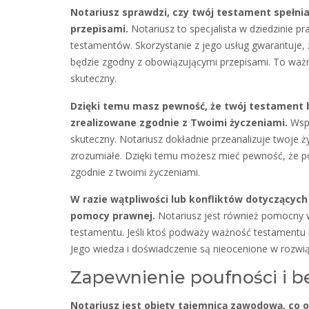
Notariusz sprawdzi, czy twój testament spełni
przepisami.
Notariusz to specjalista w dziedzinie p
testamentów. Skorzystanie z jego usług gwarantuje, 
będzie zgodny z obowiązującymi przepisami. To ważn
skuteczny.
Dzięki temu masz pewność, że twój testament 
zrealizowane zgodnie z Twoimi życzeniami.
Wspó
skuteczny. Notariusz dokładnie przeanalizuje twoje ży
zrozumiałe. Dzięki temu możesz mieć pewność, że po
zgodnie z twoimi życzeniami.
W razie wątpliwości lub konfliktów dotyczących
pomocy prawnej.
Notariusz jest również pomocny w
testamentu. Jeśli ktoś podważy ważność testamentu l
Jego wiedza i doświadczenie są nieocenione w rozwią
Zapewnienie poufności i 
Notariusz jest objęty tajemnicą zawodową, co o