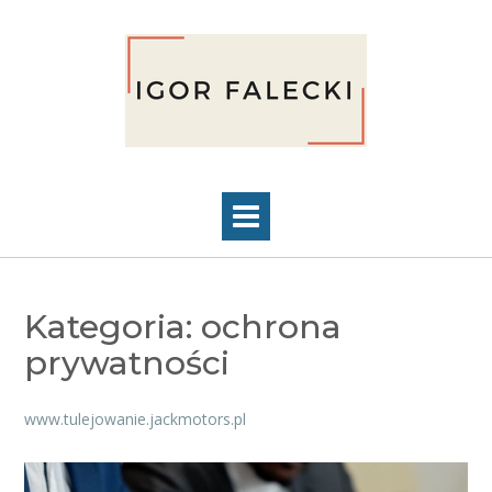
Skip
to
content
Kategoria:
ochrona
prywatności
www.tulejowanie.jackmotors.pl