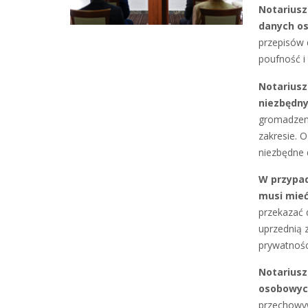
Notariusz
danych o
przepisów 
poufność i
Notariusz
niezbędny
gromadzeni
zakresie. O
niezbędne
W przypa
musi mieć
przekazać 
uprzednią 
prywatnośc
Notariusz
osobowych
przechowyw