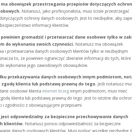
 ma obowiązek przestrzegania przepisów dotyczących ochro
sobowych.
Notariusz, jako profesjonalista, musi ścisłe przestrzegać
dotyczących ochrony danych osobowych. Jest to niezbędne, aby zap
 bezpieczeństwo informacji klientów.
 powinien gromadzić i przetwarzać dane osobowe tylko w zak
m do wykonania swoich czynności.
Notariusz ma obowiązek
a i przetwarzania danych osobowych klientów tylko w niezbędnym
znacza to, że powinien ograniczyć zbieranie informacji do tych, które
 do wykonania jego zawodowych obowiązków.
dku przekazywania danych osobowych innym podmiotom, not
 zgodę klienta lub podstawę prawną do tego.
Jeśli notariusz mu
dane osobowe klienta
internet brzeg
innym podmiotom, musi mieć
zgodę klienta lub podstawę prawną do tego. Jest to istotne dla ochro
i i zgodności z obowiązującymi przepisami.
 jest odpowiedzialny za bezpieczne przechowywanie danych
 klientów.
Notariusz ponosi odpowiedzialność za bezpieczne
anie danych osobowych klientów. Musi podjąć wszelkie niezbędne ś