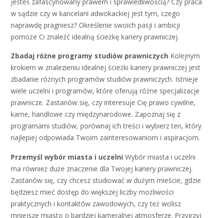
jesteś zafascynowany prawem i sprawiedliwością? Czy praca
w sądzie czy w kancelarii adwokackiej jest tym, czego
naprawdę pragniesz? Określenie swoich pasji i ambicji
pomoże Ci znaleźć idealną ścieżkę kariery prawniczej.
Zbadaj różne programy studiów prawniczych
Kolejnym
krokiem w znalezieniu idealnej ścieżki kariery prawniczej jest
zbadanie różnych programów studiów prawniczych. Istnieje
wiele uczelni i programów, które oferują różne specjalizacje
prawnicze. Zastanów się, czy interesuje Cię prawo cywilne,
karne, handlowe czy międzynarodowe. Zapoznaj się z
programami studiów, porównaj ich treści i wybierz ten, który
najlepiej odpowiada Twoim zainteresowaniom i aspiracjom.
Przemyśl wybór miasta i uczelni
Wybór miasta i uczelni
ma również duże znaczenie dla Twojej kariery prawniczej.
Zastanów się, czy chcesz studiować w dużym mieście, gdzie
będziesz mieć dostęp do większej liczby możliwości
praktycznych i kontaktów zawodowych, czy też wolisz
mniejsze miasto o bardziej kameralnej atmosferze. Przyjrzyj